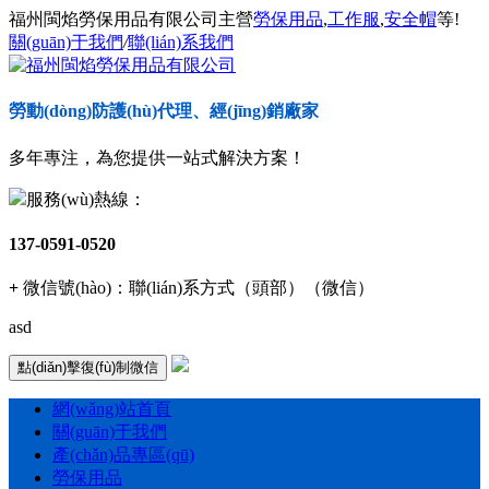
福州閩焰勞保用品有限公司主營
勞保用品
,
工作服
,
安全帽
等!
關(guān)于我們
/
聯(lián)系我們
勞動(dòng)防護(hù)代理、經(jīng)銷廠家
多年專注，為您提供一站式解決方案！
服務(wù)熱線：
137-0591-0520
+
微信號(hào)：
聯(lián)系方式（頭部）（微信）
asd
點(diǎn)擊復(fù)制微信
網(wǎng)站首頁
關(guān)于我們
產(chǎn)品專區(qū)
勞保用品