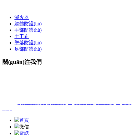
滅火器
軀體防護(hù)
手部防護(hù)
土工布
墜落防護(hù)
足部防護(hù)
關(guān)注我們
網(wǎng)址：
lady-reena.com
技術(shù)支持：
備案號
(hào)：
閩ICP備2022007477號(hào)-1
主營：
勞保用品廠家
,
勞保防護(hù)用品廠家
,
安全防護(hù)用品
廠家
首頁
微信
電話