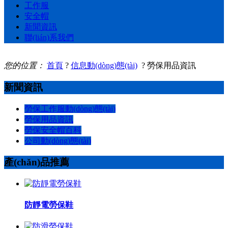
工作服
安全帽
新聞資訊
聯(lián)系我們
您的位置：
首頁
?
信息動(dòng)態(tài)
? 勞保用品資訊
新聞資訊
勞保工作服動(dòng)態(tài)
勞保用品資訊
勞保安全帽百科
公司動(dòng)態(tài)
產(chǎn)品推薦
防靜電勞保鞋