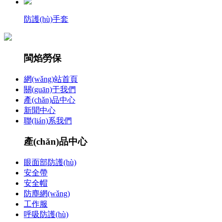
防護(hù)手套
閩焰勞保
網(wǎng)站首頁
關(guān)于我們
產(chǎn)品中心
新聞中心
聯(lián)系我們
產(chǎn)品中心
眼面部防護(hù)
安全帶
安全帽
防塵網(wǎng)
工作服
呼吸防護(hù)